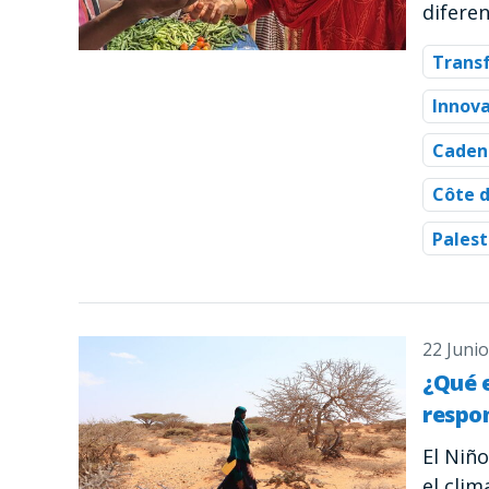
diferen
Trans
Innova
Caden
Côte d
Palest
22 Juni
¿Qué 
respo
El Niñ
el cli