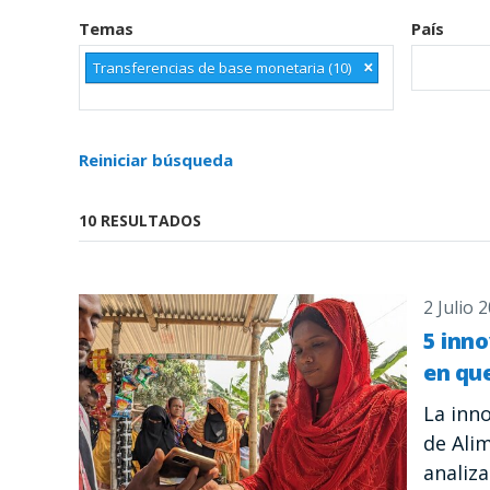
Temas
País
×
Transferencias de base monetaria (10)
Reiniciar búsqueda
10 RESULTADOS
2 Julio 
5 inn
en qu
La inn
de Ali
analiz