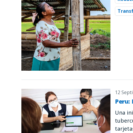
Trans
12 Sept
Peru: 
Una in
tuberc
tarjet