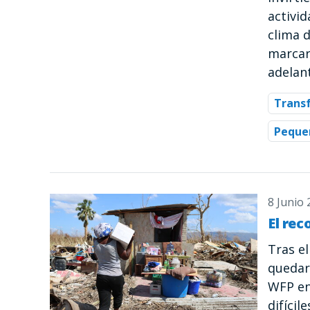
activid
clima 
marcar
adelan
Trans
Pequeñ
8 Junio
El rec
Tras el
quedaro
WFP en
difícil