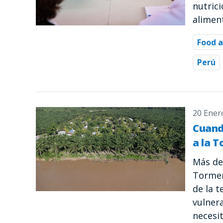
nutric
aliment
Food a
Perú
20 Ener
Cuando
a la 
Más de
Tormen
de la 
vulner
necesi