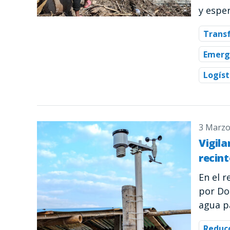
y espe
Trans
Emerg
Logíst
3 Marzo
Vigila
recin
En el 
por Do
agua p
Reducc