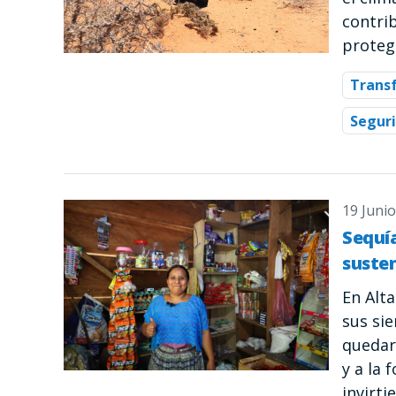
contri
proteg
Trans
Seguri
19 Juni
Sequí
suste
En Alt
sus si
quedar
y a la 
invirti