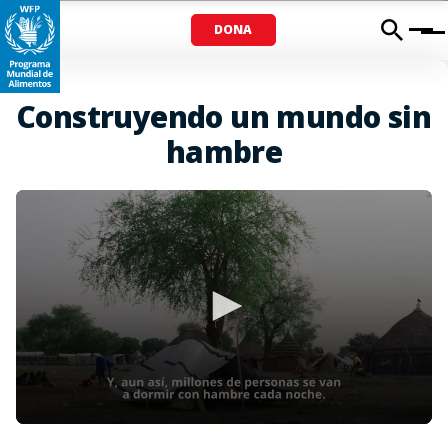
DONA
Menu
Construyendo un mundo sin
hambre
0
seconds