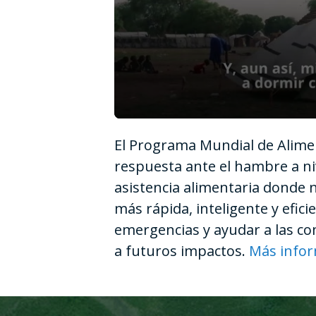
0
seconds
El Programa Mundial de Alimen
of
1
respuesta ante el hambre a ni
minute,
12
asistencia alimentaria donde 
seconds
Volume
90%
más rápida, inteligente y efic
emergencias y ayudar a las com
a futuros impactos.
Más info