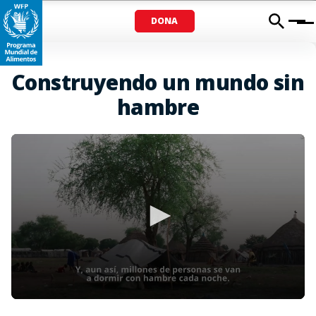
DONA
Menu
Construyendo un mundo sin
hambre
0
seconds