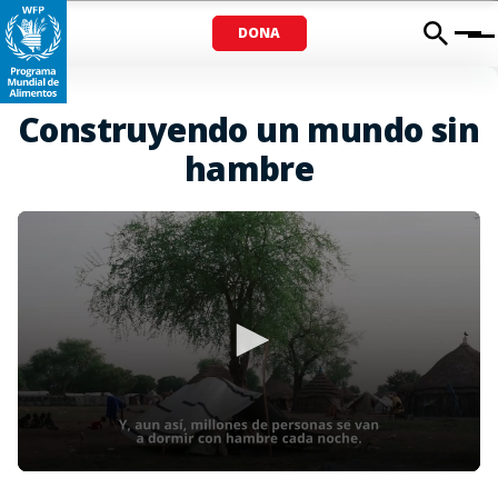
DONA
Menu
Construyendo un mundo sin
hambre
0
seconds