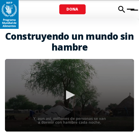
DONA
Menu
Construyendo un mundo sin
hambre
0
seconds