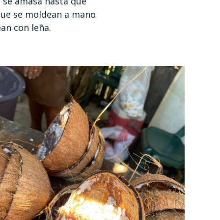
la se amasa hasta que
 que se moldean a mano
an con leña.