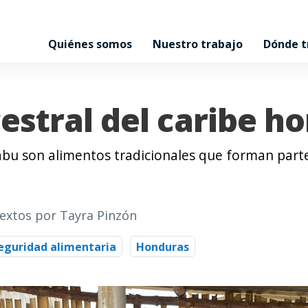
Quiénes somos
Nuestro trabajo
Dónde 
estral del caribe 
labu son alimentos tradicionales que forman part
textos por Tayra Pinzón
eguridad alimentaria
Honduras