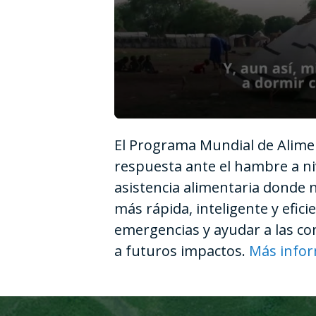
0
seconds
El Programa Mundial de Alimen
of
1
respuesta ante el hambre a ni
minute,
12
asistencia alimentaria donde 
seconds
Volume
90%
más rápida, inteligente y efic
emergencias y ayudar a las com
a futuros impactos.
Más info