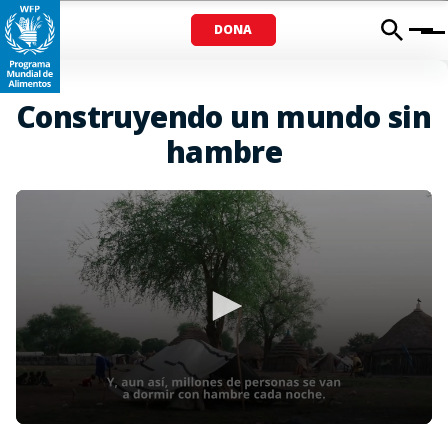
DONA
Menu
Construyendo un mundo sin
hambre
0
seconds