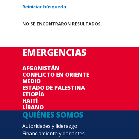
Reiniciar búsqueda
NO SE ENCONTRARON RESULTADOS.
EMERGENCIAS
AFGANISTÁN
CONFLICTO EN ORIENTE
MEDIO
ESTADO DE PALESTINA
ETIOPÍA
HAITÍ
LÍBANO
QUIÉNES SOMOS
Autoridades y liderazgo
Financiamiento y donantes