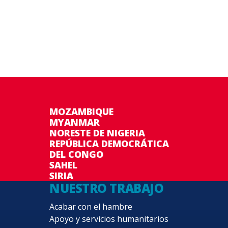
MOZAMBIQUE
MYANMAR
NORESTE DE NIGERIA
REPÚBLICA DEMOCRÁTICA
DEL CONGO
SAHEL
SIRIA
NUESTRO TRABAJO
Acabar con el hambre
Apoyo y servicios humanitarios