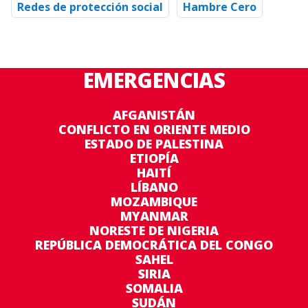
Redes de protección social
Hambre Cero
EMERGENCIAS
AFGANISTÁN
CONFLICTO EN ORIENTE MEDIO
ESTADO DE PALESTINA
ETIOPÍA
HAITÍ
LÍBANO
MOZAMBIQUE
MYANMAR
NORESTE DE NIGERIA
REPÚBLICA DEMOCRÁTICA DEL CONGO
SAHEL
SIRIA
SOMALIA
SUDÁN