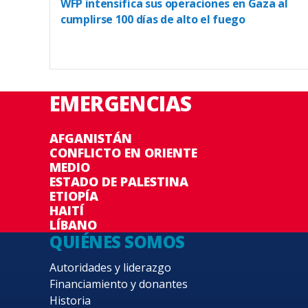
WFP intensifica sus operaciones en Gaza al
cumplirse 100 días de alto el fuego
EMERGENCIAS
AFGANISTÁN
CONFLICTO EN ORIENTE
MEDIO
ESTADO DE PALESTINA
ETIOPÍA
HAITÍ
LÍBANO
QUIÉNES SOMOS
Autoridades y liderazgo
Financiamiento y donantes
Historia