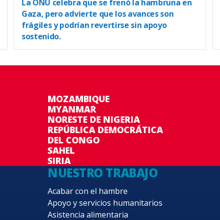
La ONU celebra que se frenó la hambruna en
Gaza, pero advierte que los avances son
frágiles y podrían revertirse sin apoyo
sostenido.
MOZAMBIQUE
MYANMAR
NORESTE DE NIGERIA
REPÚBLICA DEMOCRÁTICA
DEL CONGO
SAHEL
SIRIA
NUESTRO TRABAJO
Acabar con el hambre
Apoyo y servicios humanitarios
Asistencia alimentaria