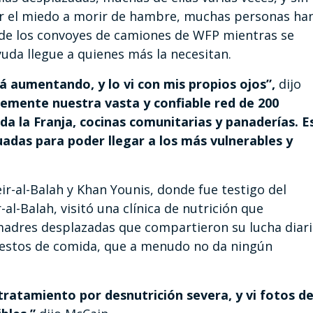
or el miedo a morir de hambre, muchas personas ha
de los convoyes de camiones de WFP mientras se
yuda llegue a quienes más la necesitan.
tá aumentando, y lo vi con mis propios ojos”,
dijo
mente nuestra vasta y confiable red de 200
da la Franja, cocinas comunitarias y panaderías. E
adas para poder llegar a los más vulnerables y
eir-al-Balah y Khan Younis, donde fue testigo del
al-Balah, visitó una clínica de nutrición que
 madres desplazadas que compartieron su lucha diar
 restos de comida, que a menudo no da ningún
ratamiento por desnutrición severa, y vi fotos d