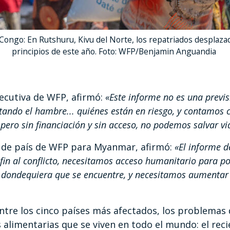
Congo: En Rutshuru, Kivu del Norte, los repatriados desplaz
principios de este año. Foto: WFP/Benjamin Anguandia
jecutiva de WFP, afirmó:
«Este informe no es una previsi
do el hambre... quiénes están en riesgo, y contamos c
pero sin financiación y sin acceso, no podemos salvar vi
r de país de WFP para Myanmar, afirmó:
«El informe d
in al conflicto, necesitamos acceso humanitario para po
 dondequiera que se encuentre, y necesitamos aumentar
ntre los cinco países más afectados, los problema
s alimentarias que se viven en todo el mundo: el re