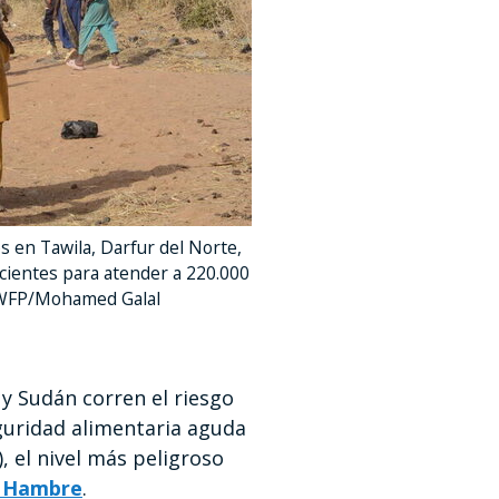
 en Tawila, Darfur del Norte,
icientes para atender a 220.000
: WFP/Mohamed Galal
y Sudán corren el riesgo
guridad alimentaria aguda
), el nivel más peligroso
l Hambre
.