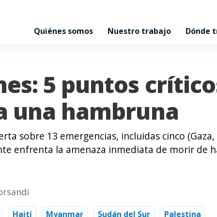
Quiénes somos
Nuestro trabajo
Dónde 
es: 5 puntos crític
na una hambruna
rta sobre 13 emergencias, incluidas cinco (Gaza,
gente enfrenta la amenaza inmediata de morir de 
orsandi
Haití
Myanmar
Sudán del Sur
Palestina