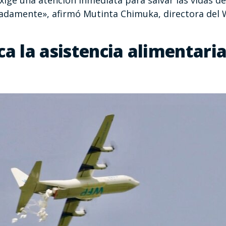
 exige una atención inmediata para salvar las vidas d
adamente», afirmó Mutinta Chimuka, directora del 
ca la asistencia alimentari