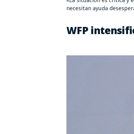
«La situación es crítica y
necesitan ayuda desesper
WFP intensifi