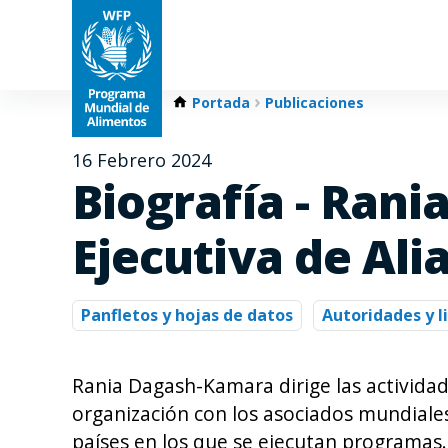
Portada
Publicaciones
16 Febrero 2024
Biografía - Ran
Ejecutiva de Ali
Panfletos y hojas de datos
Autoridades y 
Rania Dagash-Kamara dirige las activida
organización con los asociados mundiales,
países en los que se ejecutan programas.