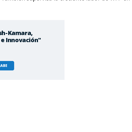
ash-Kamara,
 e Innovación"
ABE