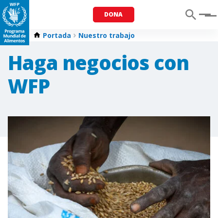
DONA
Menu
Portada
Nuestro trabajo
Haga negocios con
WFP