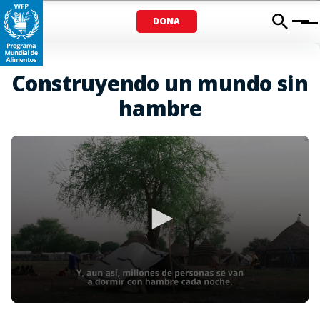
DONA
Menu
Construyendo un mundo sin
hambre
0
seconds