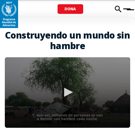
DONA
Menu
Construyendo un mundo sin
hambre
0
seconds