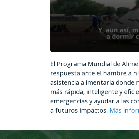
0
seconds
El Programa Mundial de Alimen
of
1
respuesta ante el hambre a ni
minute,
12
asistencia alimentaria donde 
seconds
Volume
90%
más rápida, inteligente y efic
emergencias y ayudar a las com
a futuros impactos.
Más info