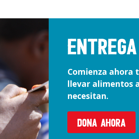
ENTREGA
Comienza ahora t
llevar alimentos 
necesitan.
DONA AHORA