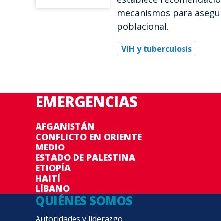
mecanismos para asegur
poblacional.
VIH y tuberculosis
EMERGENCIAS
AFGANISTÁN
CONFLICTO EN ORIENTE
MEDIO
ESTADO DE PALESTINA
ETIOPÍA
HAITÍ
LÍBANO
QUIÉNES SOMOS
Autoridades y liderazgo