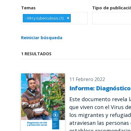
Temas
Tipo de publicaci
×
- VIH y tuberculosis (1)
Reiniciar búsqueda
1 RESULTADOS
11 Febrero 2022
Informe: Diagnóstico 
Este documento revela l
que viven con el Virus d
los migrantes y refugia
atraviesan las personas e
establece recomendacion