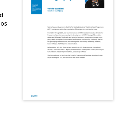
ad
tos