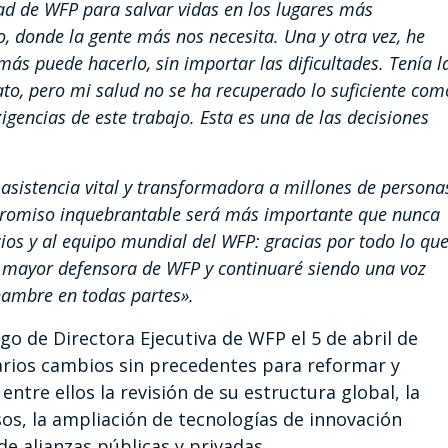
ad de WFP para salvar vidas en los lugares más
, donde la gente más nos necesita. Una y otra vez, he
más puede hacerlo, sin importar las dificultades. Tenía l
o, pero mi salud no se ha recuperado lo suficiente com
encias de este trabajo. Esta es una de las decisiones
asistencia vital y transformadora a millones de persona
promiso inquebrantable será más importante que nunca
cios y al equipo mundial del WFP: gracias por todo lo qu
a mayor defensora de WFP y continuaré siendo una voz
hambre en todas partes».
go de Directora Ejecutiva de WFP el 5 de abril de
rios cambios sin precedentes para reformar y
entre ellos la revisión de su estructura global, la
os, la ampliación de tecnologías de innovación
s de alianzas públicas y privadas.