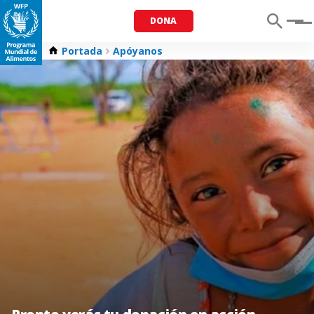
DONA
Menu
Portada
Apóyanos