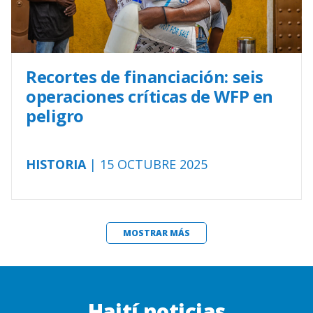
Recortes de financiación: seis
operaciones críticas de WFP en
peligro
HISTORIA
| 15 OCTUBRE 2025
MOSTRAR MÁS
Haití noticias