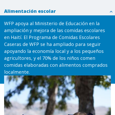
Alimentación escolar
WFP apoya al Ministerio de Educación en la
ampliación y mejora de las comidas escolares
en Haití. El Programa de Comidas Escolares
Caseras de WFP se ha ampliado para seguir
apoyando la economía local y a los pequeños
agricultores, y el 70% de los niños comen
comidas elaboradas con alimentos comprados
localmente.