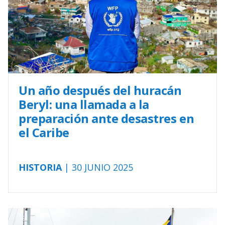
Un año después del huracán
Beryl: una llamada a la
preparación ante desastres en
el Caribe
HISTORIA
| 30 JUNIO 2025