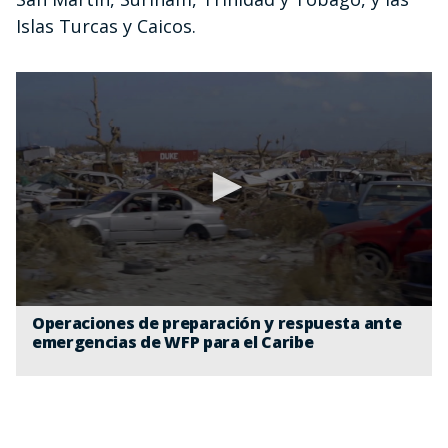
Islas Turcas y Caicos.
0
Operaciones de preparación y respuesta ante
seconds
emergencias de WFP para el Caribe
of
1
minute,
28
seconds