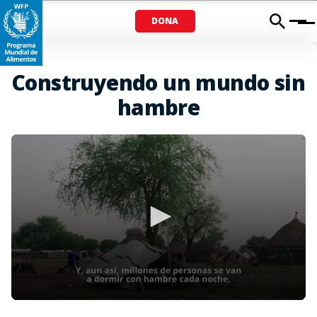
DONA
Menu
Construyendo un mundo sin
hambre
0
seconds