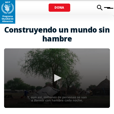
DONA
Menu
Construyendo un mundo sin
hambre
0
seconds