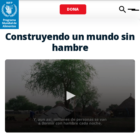
DONA
Menu
Construyendo un mundo sin
hambre
0
seconds